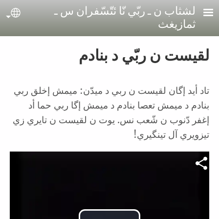
Skip to main conten
لشثاب ن ـ ربّي نّا ئتّسّفران س ـ
age
ثمازيغث
لقيست ن ربّي د بنادم
تاد أيد إگان لقيست ن ربي د ميدّن: ميمش إخلق ربي
بنادم د ميمش تعصا بنادم د ميمش إگا ربي حما أد
إغفر دّنوب ن شّعب نس. يوت ن لقيست ن تايري زي
تيزويري آل تينگيري!
Video file